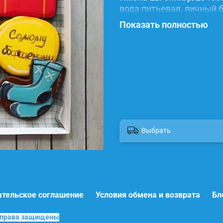
вода питьевая, яичный б
красители.
Показать полностью
Выбрать
ательское соглашение
Условия обмена и возврата
Бл
е права защищены