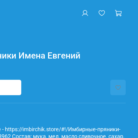
ики Имена Евгений
- https://imbirchik.store/#!/Имбирные-пряники-
62 Состав: мука, мед, масло сливочное, сахар,