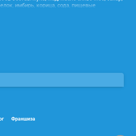
елок, имбирь, корица, сода, пищевые
ог
Франшиза