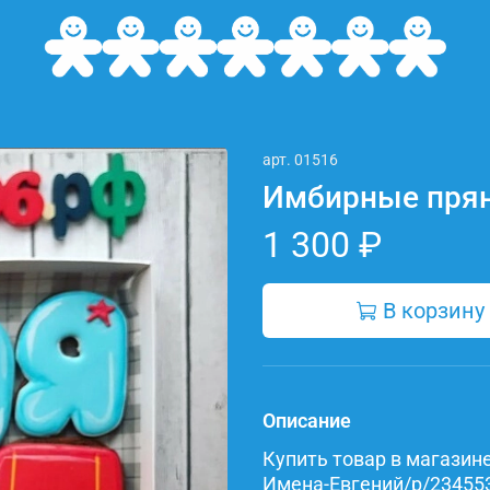
арт.
01516
Имбирные прян
1 300 ₽
В корзину
Описание
Купить товар в магазине 
Имена-Евгений/p/2345539