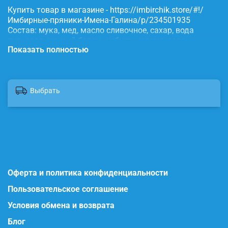
Купить товар в магазине - https://imbirchik.store/#!/
Имбирные-пряники-Имена-Галина/p/234501935
Состав: мука, мед, масло сливочное, сахар, вода
питьевая, яичный белок, имбирь, корица, сода,
Показать полностью
пищевые красители.
Выбрать
Оферта и политика конфиденциальности
Пользовательское соглашение
Условия обмена и возврата
Блог