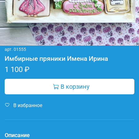
арт.
01555
Имбирные пряники Имена Ирина
1 100 ₽
В корзину
В избранное
Описание