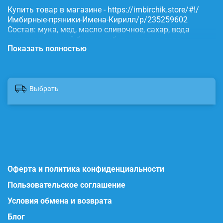
Купить товар в магазине - https://imbirchik.store/#!/
Имбирные-пряники-Имена-Кирилл/p/235259602
Состав: мука, мед, масло сливочное, сахар, вода
питьевая, яичный белок, имбирь, корица, сода,
Показать полностью
пищевые красители.
Выбрать
Оферта и политика конфиденциальности
Пользовательское соглашение
Условия обмена и возврата
Блог