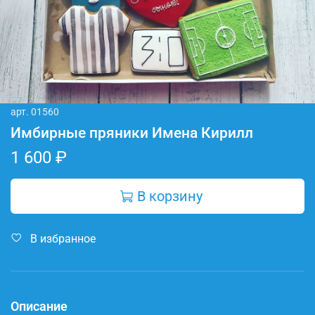
арт.
01560
Имбирные пряники Имена Кирилл
1 600 ₽
В корзину
В избранное
Описание