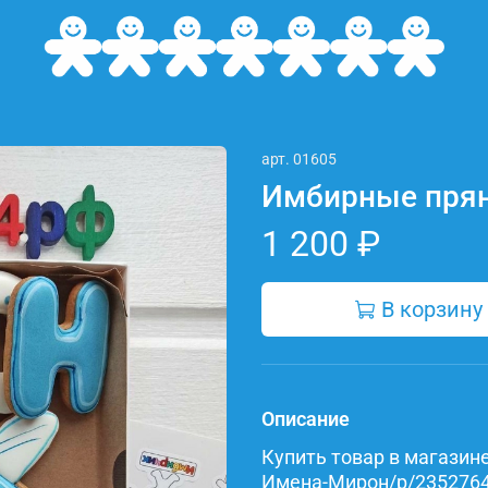
арт.
01605
Имбирные пря
1 200 ₽
В корзину
Описание
Купить товар в магазине 
Имена-Мирон/p/23527642