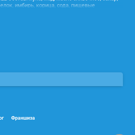
елок, имбирь, корица, сода, пищевые
ог
Франшиза