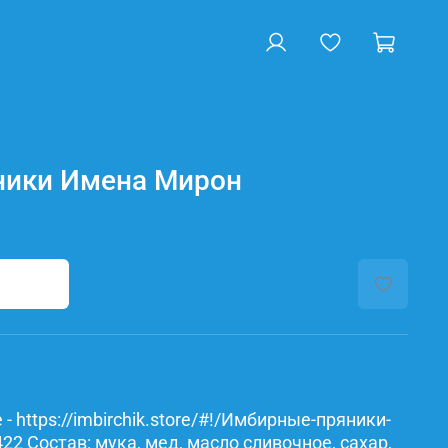
ники Имена Мирон
- https://imbirchik.store/#!/Имбирные-пряники-
2 Состав: мука, мед, масло сливочное, сахар,