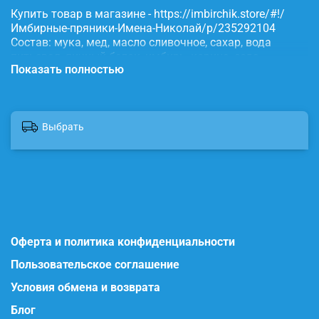
Купить товар в магазине - https://imbirchik.store/#!/
Имбирные-пряники-Имена-Николай/p/235292104
Состав: мука, мед, масло сливочное, сахар, вода
питьевая, яичный белок, имбирь, корица, сода,
Показать полностью
пищевые красители.
Выбрать
Оферта и политика конфиденциальности
Пользовательское соглашение
Условия обмена и возврата
Блог