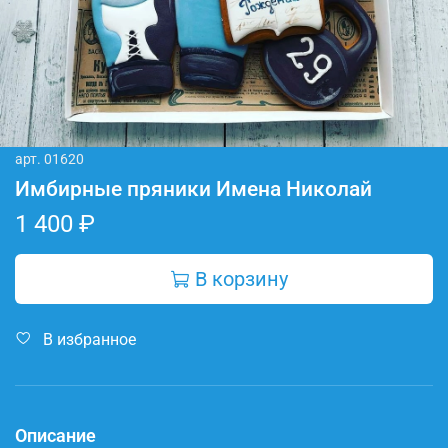
арт.
01620
Имбирные пряники Имена Николай
1 400 ₽
В корзину
В избранное
Описание