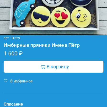
арт.
01629
Имбирные пряники Имена Пётр
1 600 ₽
В корзину
В избранное
Описание