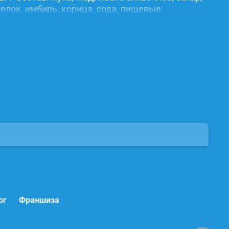
елок, имбирь, корица, сода, пищевые
ог
Франшиза