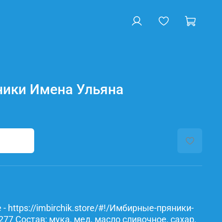
ики Имена Ульяна
- https://imbirchik.store/#!/Имбирные-пряники-
7 Состав: мука, мед, масло сливочное, сахар,