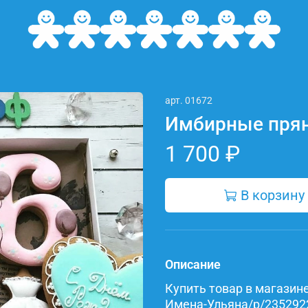
арт.
01672
Имбирные прян
1 700 ₽
В корзину
Описание
Купить товар в магазине 
Имена-Ульяна/p/23529227