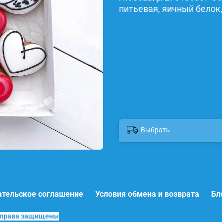
питьевая, яичный белок,
Выбрать
ательское соглашение
Условия обмена и возврата
Бл
е права защищены