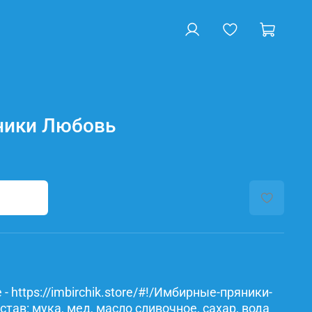
ники Любовь
- https://imbirchik.store/#!/Имбирные-пряники-
ав: мука, мед, масло сливочное, сахар, вода