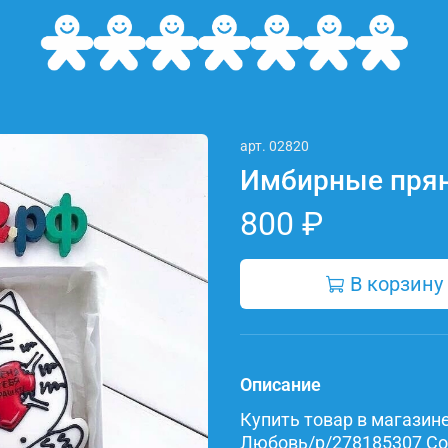
арт.
02820
Имбирные пря
800 ₽
В корзину
Описание
Купить товар в магазине 
Любовь/p/278185307 Сост