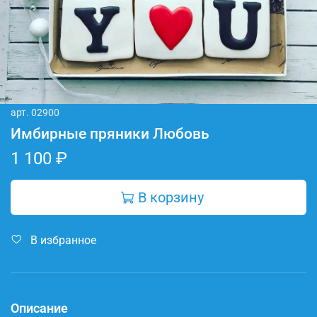
арт.
02900
Имбирные пряники Любовь
1 100 ₽
В корзину
В избранное
Описание