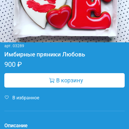
арт.
03289
Имбирные пряники Любовь
900 ₽
В корзину
В избранное
Описание