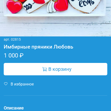
арт.
02815
Имбирные пряники Любовь
1 000 ₽
В корзину
В избранное
Описание