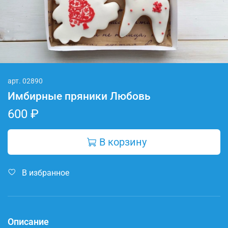
арт.
02890
Имбирные пряники Любовь
600 ₽
В корзину
В избранное
Описание