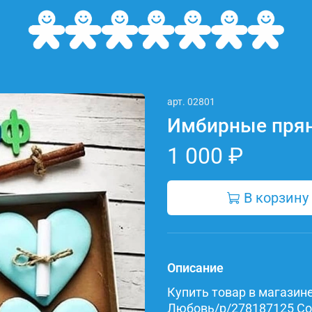
арт.
02801
Имбирные пря
1 000 ₽
В корзину
Описание
Купить товар в магазине 
Любовь/p/278187125 Сост