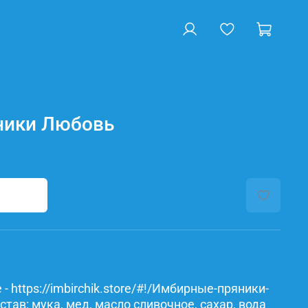
ники Любовь
- https://imbirchik.store/#!/Имбирные-пряники-
ав: мука, мед, масло сливочное, сахар, вода