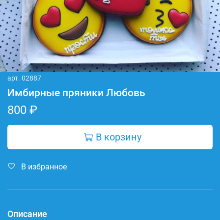
арт.
02887
Имбирные пряники Любовь
800 ₽
В корзину
В избранное
Описание