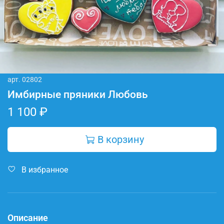
арт.
02802
Имбирные пряники Любовь
1 100 ₽
В корзину
В избранное
Описание