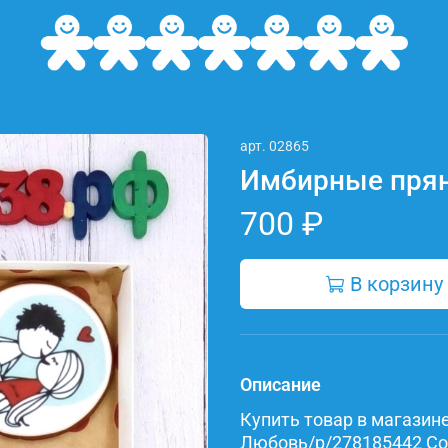
арт.
02865
Имбирные пря
700 ₽
В корзину
Описание
Купить товар в магазине 
Любовь/p/278185442 Сост