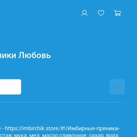
ники Любовь
- https://imbirchik.store/#!/Имбирные-пряники-
ав: мука, мед, масло сливочное, сахар, вода