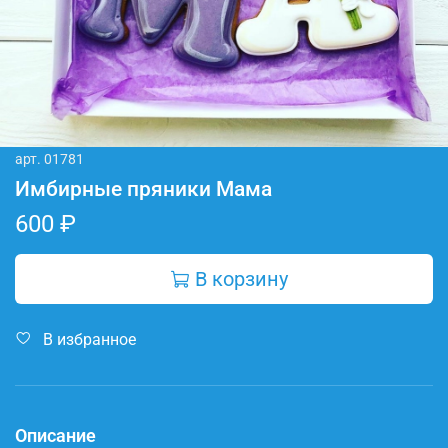
арт.
01781
Имбирные пряники Мама
600 ₽
В корзину
В избранное
Описание