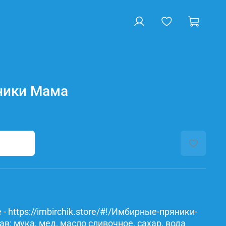
ники Мама
- https://imbirchik.store/#!/Имбирные-пряники-
: мука, мед, масло сливочное, сахар, вода