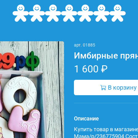
арт.
01885
Имбирные пря
1 600 ₽
В корзину
Описание
Купить товар в магазине 
Мама/p/236775904 Состав