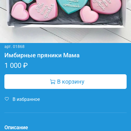
арт.
01868
Имбирные пряники Мама
1 000 ₽
В корзину
В избранное
Описание