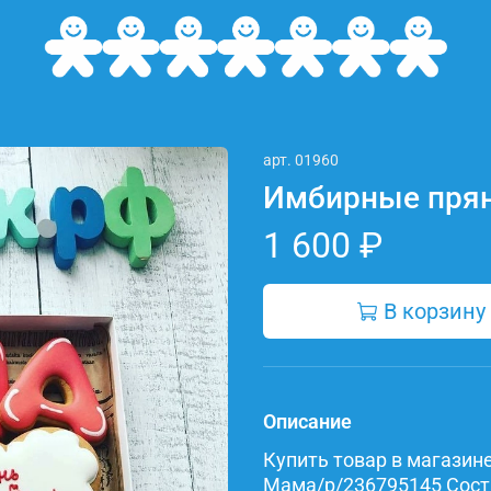
арт.
01960
Имбирные пря
1 600 ₽
В корзину
Описание
Купить товар в магазине 
Мама/p/236795145 Состав