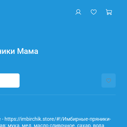
ники Мама
- https://imbirchik.store/#!/Имбирные-пряники-
: мука, мед, масло сливочное, сахар, вода