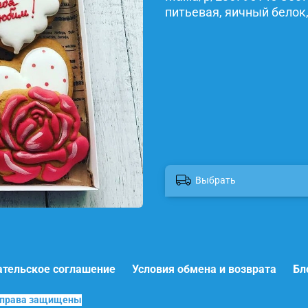
питьевая, яичный белок,
Выбрать
ательское соглашение
Условия обмена и возврата
Бл
е права защищены