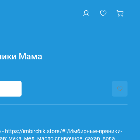
ники Мама
- https://imbirchik.store/#!/Имбирные-пряники-
: мука, мед, масло сливочное, сахар, вода