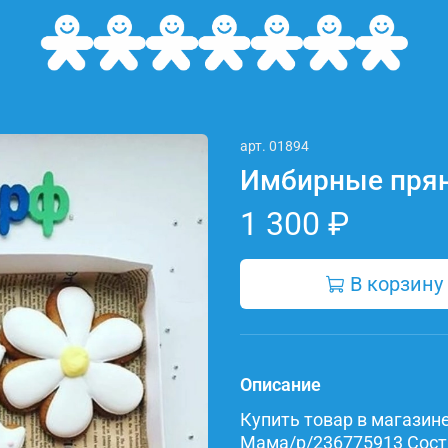
арт.
01894
Имбирные пря
1 300 ₽
В корзину
Описание
Купить товар в магазине 
Мама/p/236775913 Состав