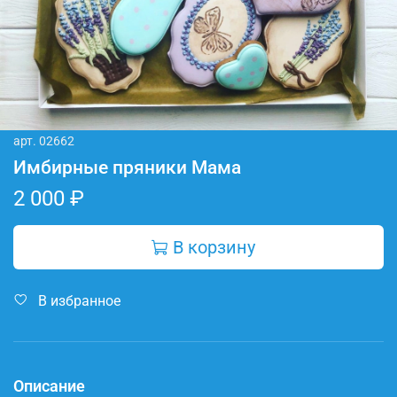
арт.
02662
Имбирные пряники Мама
2 000 ₽
В корзину
В избранное
Описание