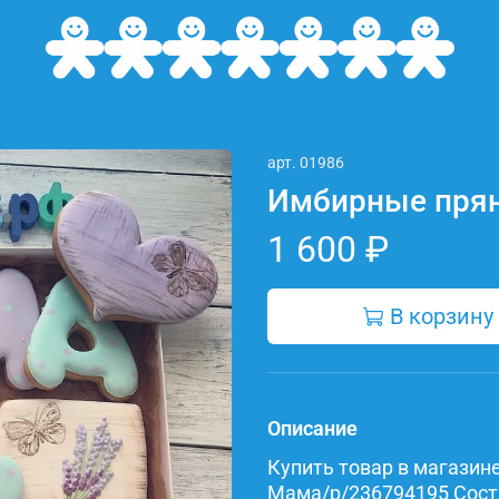
арт.
01986
Имбирные пря
1 600 ₽
В корзину
Описание
Купить товар в магазине 
Мама/p/236794195 Состав