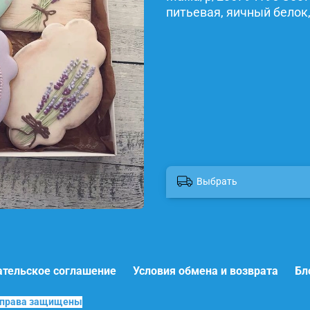
питьевая, яичный белок,
Выбрать
ательское соглашение
Условия обмена и возврата
Бл
е права защищены