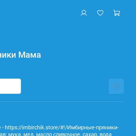
ники Мама
- https://imbirchik.store/#!/Имбирные-пряники-
: мука, мед, масло сливочное, сахар, вода