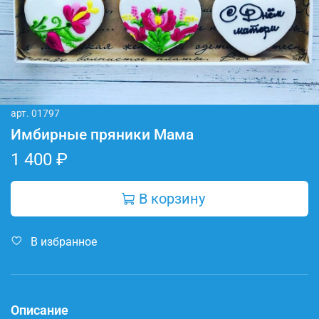
арт.
01797
Имбирные пряники Мама
1 400 ₽
В корзину
В избранное
Описание