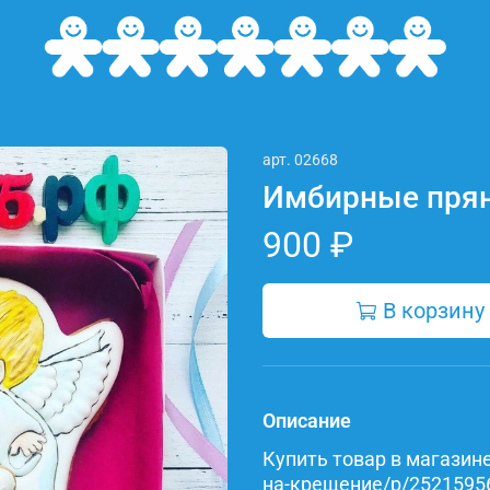
арт.
02668
Имбирные прян
900 ₽
В корзину
Описание
Купить товар в магазине 
на-крещение/p/252159568