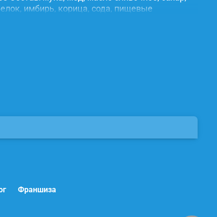
елок, имбирь, корица, сода, пищевые
ог
Франшиза