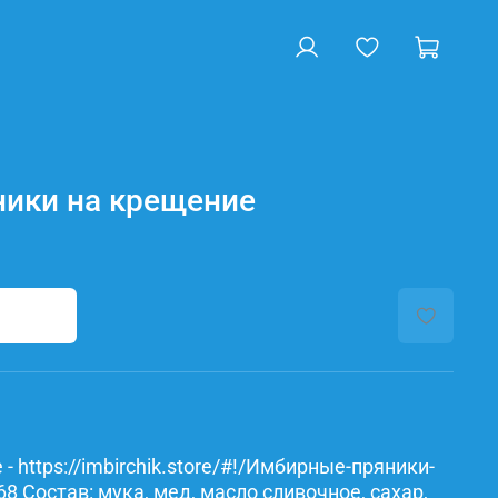
ики на крещение
- https://imbirchik.store/#!/Имбирные-пряники-
 Состав: мука, мед, масло сливочное, сахар,