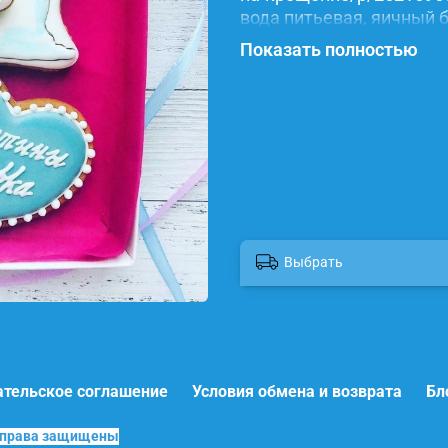
вода питьевая, яичный б
красители.
Показать полностью
Выбрать
ательское соглашение
Условия обмена и возврата
Бл
е права защищены