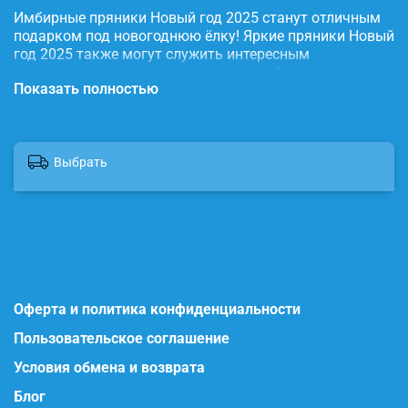
Имбирные пряники Новый год 2025 станут отличным
подарком под новогоднюю ёлку! Яркие пряники Новый
год 2025 также могут служить интересным
самостоятельным подарком для детей и взрослых.
Показать полностью
Наши глазированные пряники порадуют Вас
приятным вкусом и ароматом, идеальное дополнение
к чаю, кофе, какао, молоку. Имбирные пряники очень
праздничные, имеют натуральный состав и
Выбрать
изготовлены нашими кондитерами вручную. Пряники
упакованы в коробку с прозрачной крышкой, что
гарантирует их свежесть. Состав: вода, пищевой
краситель, сахар, мука, масло сливочное, мед, корица
молотая, имбирь молотый, сода пищевая, яйцо
куриное, пудра сахарная. Продукт сертифицирован.
Другие наши наборы пряников ищите на нашем сайте
imbirchik точка store
Оферта и политика конфиденциальности
Пользовательское соглашение
Условия обмена и возврата
Блог