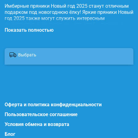
Имбирные пряники Новый год 2025 станут отличным
подарком под новогоднюю ёлку! Яркие пряники Новый
год 2025 также могут служить интересным
самостоятельным подарком для детей и взрослых.
Показать полностью
Наши глазированные пряники порадуют Вас
приятным вкусом и ароматом, идеальное дополнение
к чаю, кофе, какао, молоку. Имбирные пряники очень
праздничные, имеют натуральный состав и
Выбрать
изготовлены нашими кондитерами вручную. Пряники
упакованы в коробку с прозрачной крышкой, что
гарантирует их свежесть. Состав: вода, пищевой
краситель, сахар, мука, масло сливочное, мед, корица
молотая, имбирь молотый, сода пищевая, яйцо
куриное, пудра сахарная. Продукт сертифицирован.
Другие наши наборы пряников ищите на нашем сайте
imbirchik точка store
Оферта и политика конфиденциальности
Пользовательское соглашение
Условия обмена и возврата
Блог