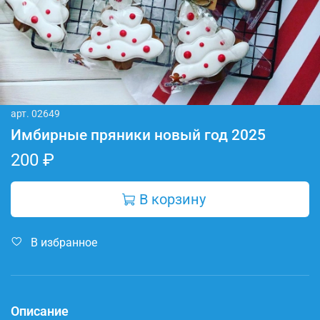
арт.
02649
Имбирные пряники новый год 2025
200 ₽
В корзину
В избранное
Описание