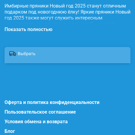
Имбирные пряники Новый год 2025 станут отличным
подарком под новогоднюю ёлку! Яркие пряники Новый
год 2025 также могут служить интересным
самостоятельным подарком для детей и взрослых.
Показать полностью
Наши глазированные пряники порадуют Вас
приятным вкусом и ароматом, идеальное дополнение
к чаю, кофе, какао, молоку. Имбирные пряники очень
праздничные, имеют натуральный состав и
Выбрать
изготовлены нашими кондитерами вручную. Пряники
упакованы в коробку с прозрачной крышкой, что
гарантирует их свежесть. Состав: вода, пищевой
краситель, сахар, мука, масло сливочное, мед, корица
молотая, имбирь молотый, сода пищевая, яйцо
куриное, пудра сахарная. Продукт сертифицирован.
Другие наши наборы пряников ищите на нашем сайте
imbirchik точка store
Оферта и политика конфиденциальности
Пользовательское соглашение
Условия обмена и возврата
Блог