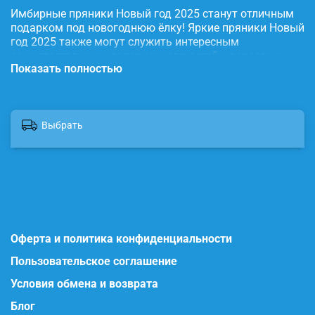
Имбирные пряники Новый год 2025 станут отличным
подарком под новогоднюю ёлку! Яркие пряники Новый
год 2025 также могут служить интересным
самостоятельным подарком для детей и взрослых.
Показать полностью
Наши глазированные пряники порадуют Вас
приятным вкусом и ароматом, идеальное дополнение
к чаю, кофе, какао, молоку. Имбирные пряники очень
праздничные, имеют натуральный состав и
Выбрать
изготовлены нашими кондитерами вручную. Пряники
упакованы в коробку с прозрачной крышкой, что
гарантирует их свежесть. Состав: вода, пищевой
краситель, сахар, мука, масло сливочное, мед, корица
молотая, имбирь молотый, сода пищевая, яйцо
куриное, пудра сахарная. Продукт сертифицирован.
Другие наши наборы пряников ищите на нашем сайте
imbirchik точка store
Оферта и политика конфиденциальности
Пользовательское соглашение
Условия обмена и возврата
Блог