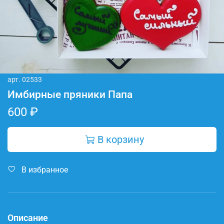
арт.
02533
Имбирные пряники Папа
600 ₽
В корзину
В избранное
Описание