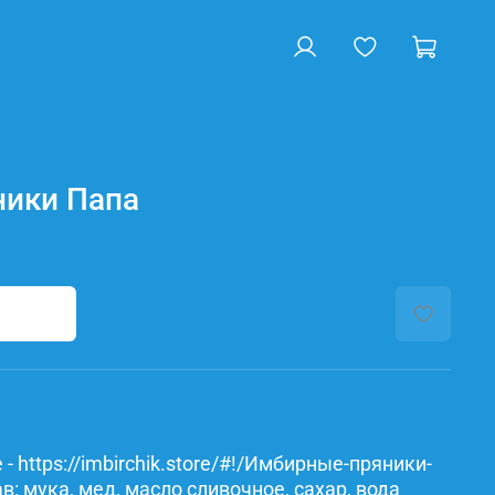
ики Папа
- https://imbirchik.store/#!/Имбирные-пряники-
: мука, мед, масло сливочное, сахар, вода