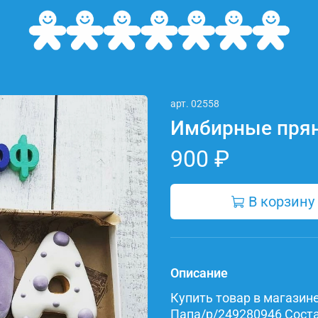
арт.
02558
Имбирные прян
900 ₽
В корзину
Описание
Купить товар в магазине 
Папа/p/249280946 Состав