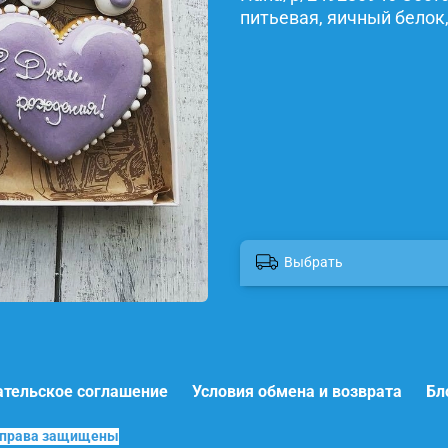
питьевая, яичный белок,
Выбрать
ательское соглашение
Условия обмена и возврата
Бл
е права защищены