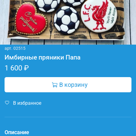
арт.
02515
Имбирные пряники Папа
1 600 ₽
В корзину
В избранное
Описание