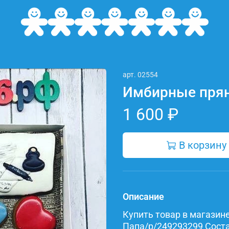
арт.
02554
Имбирные прян
1 600 ₽
В корзину
Описание
Купить товар в магазине 
Папа/p/249293299 Состав