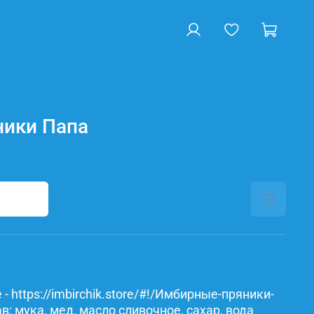
ики Папа
- https://imbirchik.store/#!/Имбирные-пряники-
: мука, мед, масло сливочное, сахар, вода