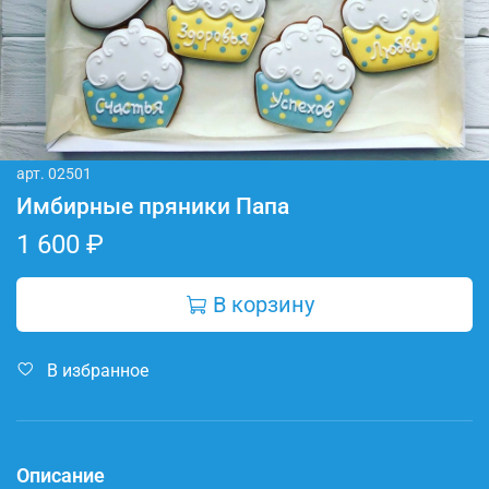
арт.
02501
Имбирные пряники Папа
1 600 ₽
В корзину
В избранное
Описание