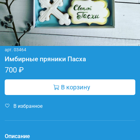
арт.
03464
Имбирные пряники Пасха
700 ₽
В корзину
В избранное
Описание