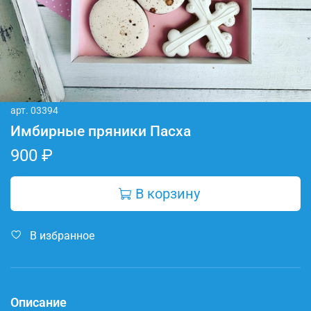
арт.
03394
Имбирные пряники Пасха
900 ₽
В корзину
В избранное
Описание