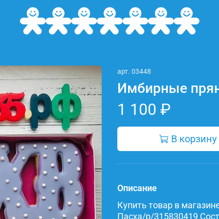
арт.
03448
Имбирные прян
1 100 ₽
В корзину
Описание
Купить товар в магазине 
Пасха/p/315830419 Соста