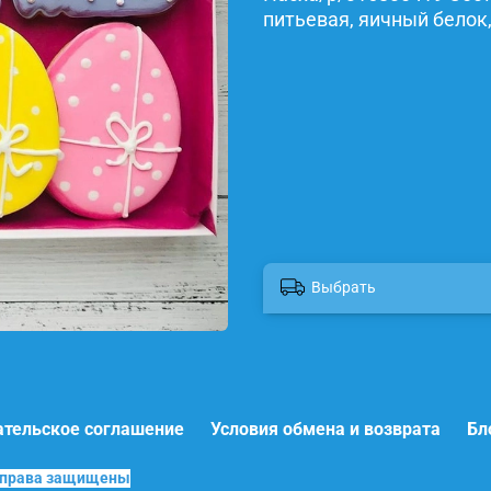
питьевая, яичный белок,
Выбрать
ательское соглашение
Условия обмена и возврата
Бл
е права защищены