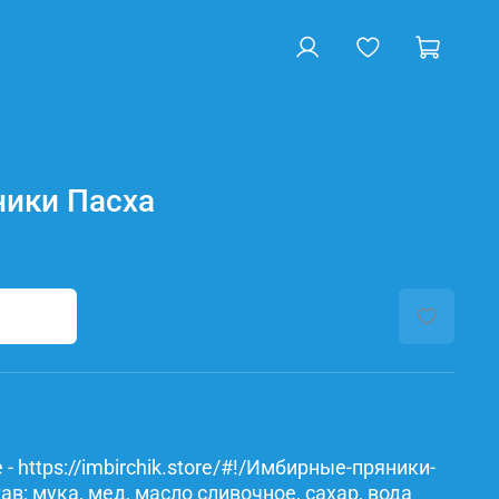
ики Пасха
- https://imbirchik.store/#!/Имбирные-пряники-
в: мука, мед, масло сливочное, сахар, вода