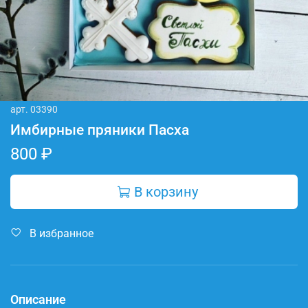
арт.
03390
Имбирные пряники Пасха
800 ₽
В корзину
В избранное
Описание