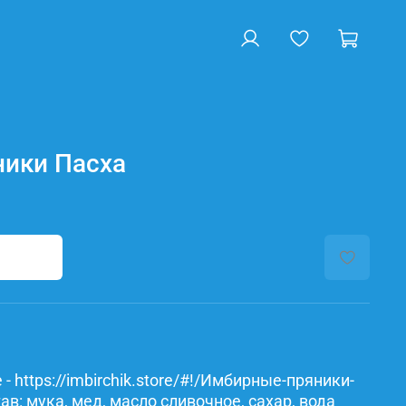
ики Пасха
- https://imbirchik.store/#!/Имбирные-пряники-
в: мука, мед, масло сливочное, сахар, вода