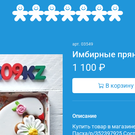
арт.
03549
Имбирные прян
1 100 ₽
В корзину
Описание
Купить товар в магазине 
Пасха/p/352397925 Соста