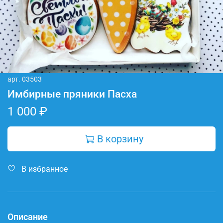
арт.
03503
Имбирные пряники Пасха
1 000 ₽
В корзину
В избранное
Описание