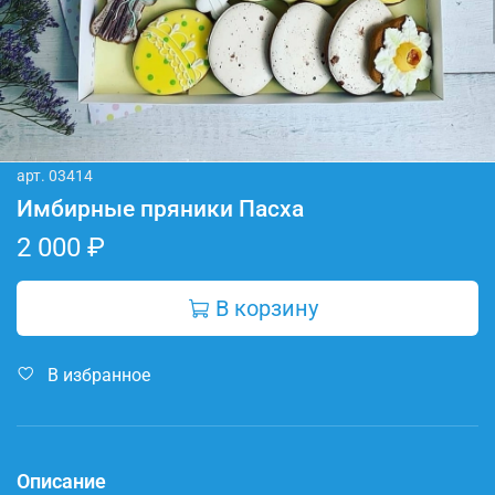
арт.
03414
Имбирные пряники Пасха
2 000 ₽
В корзину
В избранное
Описание