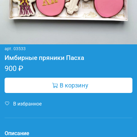
арт.
03533
Имбирные пряники Пасха
900 ₽
В корзину
В избранное
Описание