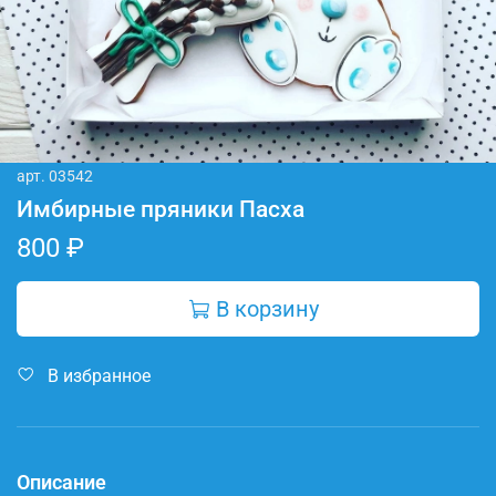
арт.
03542
Имбирные пряники Пасха
800 ₽
В корзину
В избранное
Описание