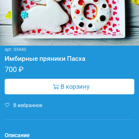
арт.
03440
Имбирные пряники Пасха
700 ₽
В корзину
В избранное
Описание