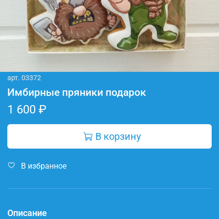
арт.
03372
Имбирные пряники подарок
1 600 ₽
В корзину
В избранное
Описание