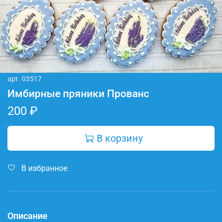
арт.
03517
Имбирные пряники Прованс
200 ₽
В корзину
В избранное
Описание