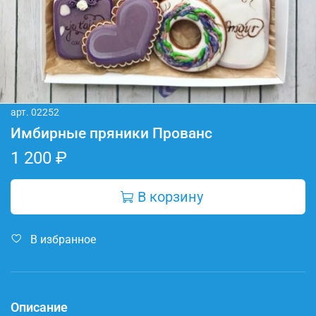
арт.
02252
Имбирные пряники Прованс
1 200 ₽
В корзину
В избранное
Описание