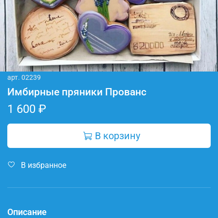
арт.
02239
Имбирные пряники Прованс
1 600 ₽
В корзину
В избранное
Описание