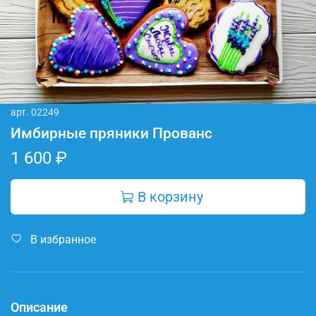
арт.
02249
Имбирные пряники Прованс
1 600 ₽
В корзину
В избранное
Описание